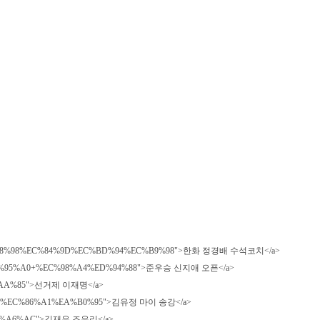
%B0+%EC%88%98%EC%84%9D%EC%BD%94%EC%B9%98">한화 정경배 수석코치</a>
7%80%EC%95%A0+%EC%98%A4%ED%94%88">준우승 신지애 오픈</a>
%EB%AA%85">선거제 이재명</a>
%9D%B4+%EC%86%A1%EA%B0%95">김유정 마이 송강</a>
A0%EB%A6%AC">김재우 조유리</a>