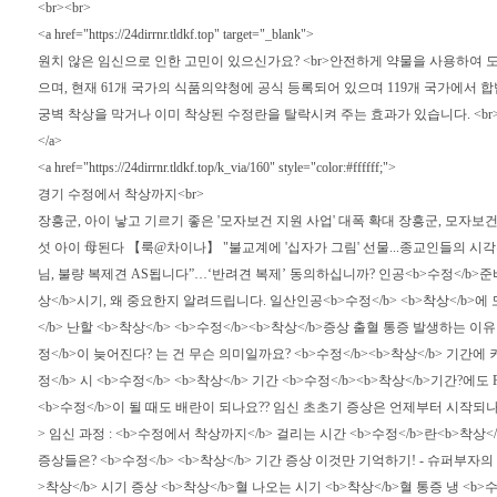
<br><br>
<a href="https://24dirrnr.tldkf.top" target="_blank">
원치 않은 임신으로 인한 고민이 있으신가요? <br>안전하게 약물을 사용하여 도움드릴 수
으며, 현재 61개 국가의 식품의약청에 공식 등록되어 있으며 119개 국가에서
궁벽 착상을 막거나 이미 착상된 수정란을 탈락시켜 주는 효과가 있습니다. <br>미소프로스
</a>
<a href="https://24dirrnr.tldkf.top/k_via/160" style="color:#ffffff;">
경기 수정에서 착상까지<br>
장흥군, 아이 낳고 기르기 좋은 '모자보건 지원 사업' 대폭 확대 장흥군, 모자보
섯 아이 母된다 【룩@차이나】 "불교계에 '십자가 그림' 선물...종교인들의 시
님, 불량 복제견 AS됩니다”…‘반려견 복제’ 동의하십니까? 인공<b>수정</b>준비한약 
상</b>시기, 왜 중요한지 알려드립니다. 일산인공<b>수정</b> <b>착상</b>에
</b> 난할 <b>착상</b> <b>수정</b><b>착상</b>증상 출혈 통증 발생하는 이
정</b>이 늦어진다? 는 건 무슨 의미일까요? <b>수정</b><b>착상</b> 기간에
정</b> 시 <b>수정</b> <b>착상</b> 기간 <b>수정</b><b>착상</b>기간?
<b>수정</b>이 될 때도 배란이 되나요?? 임신 초초기 증상은 언제부터 시작되나요? 
> 임신 과정 : <b>수정에서 착상까지</b> 걸리는 시간 <b>수정</b>란<b>착상</
증상들은? <b>수정</b> <b>착상</b> 기간 증상 이것만 기억하기! - 슈퍼부자의 작
>착상</b> 시기 증상 <b>착상</b>혈 나오는 시기 <b>착상</b>혈 통증 냉 <b>수정<