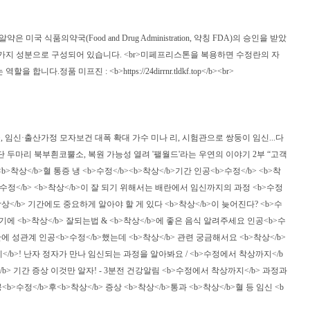
품의약국(Food and Drug Administration, 약칭 FDA)의 승인을 받았
 가지 성분으로 구성되어 있습니다. <br>미페프리스톤을 복용하면 수정란의 자
진 : <b>https://24dirrnr.tldkf.top</b><br>
, 임신·출산가정 모자보건 대폭 확대 가수 미나 리, 시험관으로 쌍둥이 임신...다
 두마리 북부흰코뿔소, 복원 가능성 열려 '팰월드'라는 우연의 이야기 2부 “고객
착상</b>혈 통증 냉 <b>수정</b><b>착상</b>기간 인공<b>수정</b> <b>착
>수정</b> <b>착상</b>이 잘 되기 위해서는 배란에서 임신까지의 과정 <b>수정
<b>착상</b> 기간에도 중요하게 알아야 할 게 있다 <b>착상</b>이 늦어진다? <b>수
시기에 <b>착상</b> 잘되는법 & <b>착상</b>에 좋은 음식 알려주세요 인공<b>수
> 기간에 성관계 인공<b>수정</b>했는데 <b>착상</b> 관련 궁금해서요 <b>착상</b>
상까지</b>! 난자 정자가 만나 임신되는 과정을 알아봐요 / <b>수정에서 착상까지</b
착상</b> 기간 증상 이것만 알자! - 3분전 건강알림 <b>수정에서 착상까지</b> 과정과
>수정</b>후<b>착상</b> 증상 <b>착상</b>통과 <b>착상</b>혈 등 임신 <b