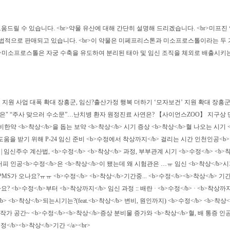
 있습니다. <br>약물 유산에 대해 간단히 설명해 드리겠습니다. <br>미프진 알약은 미국 식
 합법적으로 판매되고 있습니다. <br>이 약물은 미페프리스톤과 미소프로스톨이라는 두
톨은 자궁 수축을 유도하여 분리된 태아 및 임신 조직을 체외로 배출시키는 역할을 합니다.정품 미프
건 지원 사업 대폭 확대 장흥군, 임신?출산가정 행복 더하기 ‘모자보건’ 지원 확대 장흥군
각은" “주사 맞으러 수소문”…난치병 환자 원정진료 사연은? 【사이언스ZOO】 지구상 단
<b>착상</b>을 돕는 보약 <b>착상</b> 시기 증상 <b>착상</b>혈 나오는 시기 <b>
 도움을 받기 위해 P-24 임신 준비 <b>수정에서 착상까지</b> 걸리는 시간 인천인공<b
유 | 임신주수 계산법, <b>수정</b> <b>착상</b> 과정, 부부관계 시기 <b>수정</b> 
 커피 인공<b>수정</b>은 <b>착상</b>이 됐는데 왜 시험관은 …ㅠ 임신 <b>착상</b>
에도 PMS가 오나요?ㅠㅠ <b>수정</b> <b>착상</b>기간중... <b>수정</b><b>착상</b
<b>수정</b>부터 <b>착상까지</b> 임신 과정 :: 배란 · <b>수정</b> · <b>착
b> <b>착상</b>되는시기는?(feat.<b>착상</b> 변비, 원인까지) <b>수정</b> <b>
가 공간~ <b>수정</b><b>착상</b>증상 분비물 증가와 <b>착상</b>혈, 배 통증 인공<b
/b><b>착상</b>기간 </a><br>