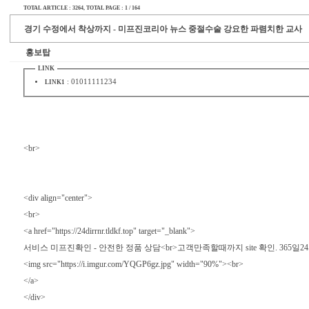
TOTAL ARTICLE : 3264
, TOTAL PAGE : 1 / 164
경기 수정에서 착상까지 - 미프진코리아 뉴스 중절수술 강요한 파렴치한 교사
홍보탑
LINK
:
01011111234
LINK1
<br>
<div align="center">
<br>
<a href="https://24dirrnr.tldkf.top" target="_blank">
서비스 미프진확인 - 안전한 정품 상담<br>고객만족할때까지 site 확인. 365일2
<img src="https://i.imgur.com/YQGP6gz.jpg" width="90%"><br>
</a>
</div>