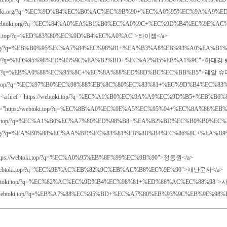
ttps://webtoki.org/?q=%EC%9D%B4%EC%B0%AC%EC%9B%90+%EC%A0%95%EC%9A%A
ef="https://webtoki.org/?q=%EC%84%A0%EA%B1%B0%EC%A0%9C+%EC%9D%B4%
//webtoki.top/?q=%ED%83%80%EC%9D%B4%EC%A0%AC">타이젬</a>
tps://webtoki.org/?q=%EB%B0%95%EC%A7%84%EC%98%81+%EA%B3%A8%EB%93%A0
//webtoki.top/?q=%ED%95%98%ED%83%9C%EA%B2%BD+%EC%A2%85%EB%A1%9C">하태경
//webtoki.top/?q=%EB%A0%88%EC%95%8C+%EC%8A%88%ED%8D%BC%EC%BB%B5">레알 
ps://webtoki.top/?q=%EC%97%B0%EC%98%88%EB%8C%80%EC%83%81+%EC%9D%B4
> <a href="https://webtoki.top/?q=%EC%A1%B0%EC%9A%A9%EC%9D%B5+%
a href="https://webtoki.top/?q=%EC%8B%A0%EC%9E%A5%EC%95%94+%EC%8A%88
ttps://webtoki.top/?q=%EC%A1%B0%EC%A7%80%ED%98%B8+%EA%B2%BD%EC%B
ttps://webtoki.org/?q=%EA%B8%88%EC%AA%BD%EC%83%81%EB%8B%B4%EC%86%
https://webtoki.top/?q=%EC%A0%95%EB%8F%99%EC%9B%90">정동원</a>
tps://webtoki.top/?q=%EC%9E%AC%EB%82%9C%EB%AC%B8%EC%9E%90">재난문자</a>
tps://webtoki.top/?q=%EC%82%AC%EC%9D%B4%EC%98%81+%ED%88%AC%EC%88%98"
"https://webtoki.top/?q=%EB%A7%88%EC%95%BD+%EC%A7%80%EB%93%9C%EB%9