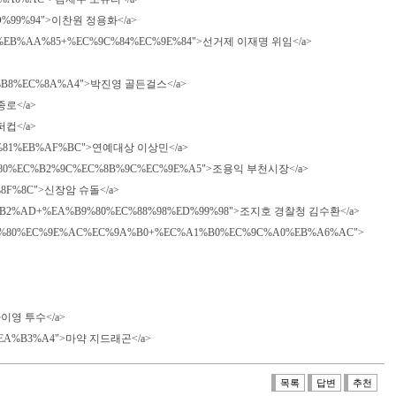
9%ED%99%94">이찬원 정용화</a>
EC%9E%AC%EB%AA%85+%EC%9C%84%EC%9E%84">선거제 이재명 위임</a>
%EA%B1%B8%EC%8A%A4">박진영 골든걸스</a>
 종로</a>
슈퍼컵</a>
%EC%83%81%EB%AF%BC">연예대상 이상민</a>
EB%B6%80%EC%B2%9C%EC%8B%9C%EC%9E%A5">조용익 부천시장</a>
%EB%8F%8C">신장암 슈돌</a>
0%B0%EC%B2%AD+%EA%B9%80%EC%88%98%ED%99%98">조지호 경찰청 김수환</a>
8C+%EA%B9%80%EC%9E%AC%EC%9A%B0+%EC%A1%B0%EC%9C%A0%EB%A6%AC">
>사이영 투수</a>
E%98%EA%B3%A4">마약 지드래곤</a>
목록
답변
추천