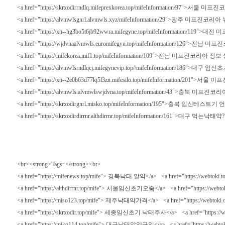
<a href="https://skrxodirrndlq.mifeprexkorea.top/mifeInformatio
<a href="https://alvmwlsgnrl.alvmwls.xyz/mifeInformation/29">광주
<a href="https://xn--hg3bo5t6jb92wwra.mifegyne.top/mifeInformation/
<a href="https://wjdvnaalvmwls.euromifegyn.top/mifeInformation/126"
<a href="https://mifekorea.mif1.top/mifeInformation/109">전남 미프진코리
<a href="https://alvmwlsrndlqcj.mifegynevip.top//mifeInformation
<a href="https://xn--2e0b63d77kj5l3zn.mifesilo.top/mifeInformation/201">서
<a href="https://alvmwls.alvmwlswjdvna.top/mifeInformation/4
<a href="https://skrxodirgnrl.misko.top/mifeInformation/195">충북 임
<a href="https://skrxodirdirrnr.althdirrnr.top/mifeInformation/16
<br><strong>Tags: </strong><br>
<a href="https://mifenews.top/mife"> 경북낙태 알약</a> <a href="h
<a href="https://althdirrnr.top/mife"> 서울임신초기오줌</a> <a href=
<a href="https://miso123.top/mife"> 제주낙태약가격</a> <a href="htt
<a href="https://skrxodir.top/mife"> 세종임신초기 낙태주사</a> <a href
<a href="https://miko114.top/mife"> 대구낙태알약구입</a> <a href="ht