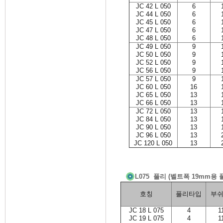
JC 42 L 050
6
JC 44 L 050
6
JC 45 L 050
6
JC 47 L 050
6
JC 48 L 050
6
JC 49 L 050
9
JC 50 L 050
9
JC 52 L 050
9
JC 56 L 050
9
JC 57 L 050
9
JC 60 L 050
16
JC 65 L 050
13
JC 66 L 050
13
JC 72 L 050
13
JC 84 L 050
13
JC 90 L 050
13
JC 96 L 050
13
JC 120 L 050
13
L075 풀리 (벨트폭 19mm용 
호칭
풀리타입
부쉬
JC 18 L 075
4
1
JC 19 L 075
4
1