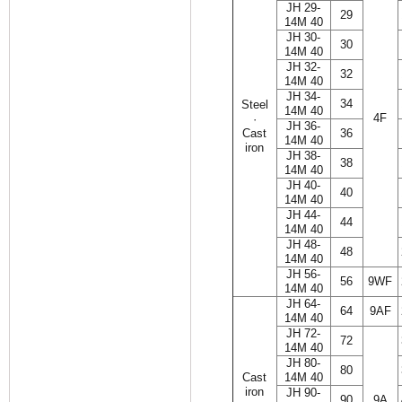
JH 29-
29
14M 40
JH 30-
30
14M 40
JH 32-
32
14M 40
JH 34-
34
Steel
14M 40
4F
·
JH 36-
Cast
36
14M 40
iron
JH 38-
38
14M 40
JH 40-
40
14M 40
JH 44-
44
14M 40
JH 48-
48
14M 40
JH 56-
56
9WF
14M 40
JH 64-
64
9AF
14M 40
JH 72-
72
14M 40
JH 80-
80
Cast
14M 40
iron
JH 90-
90
9A