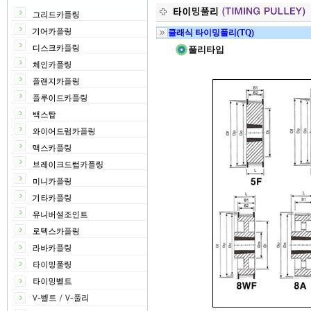
클래식 타이밍풀리(TQ)
풀리타입