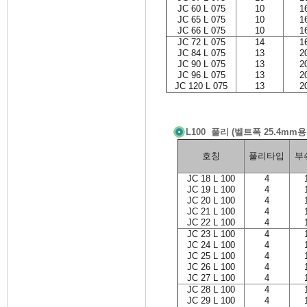
JC 60 L 075
10
1
JC 65 L 075
10
1
JC 66 L 075
10
1
JC 72 L 075
14
1
JC 84 L 075
13
2
JC 90 L 075
13
2
JC 96 L 075
13
2
JC 120 L 075
13
2
L100 풀리 (벨트폭 25.4mm용
호칭
풀리타입
부
JC 18 L 100
4
JC 19 L 100
4
JC 20 L 100
4
JC 21 L 100
4
JC 22 L 100
4
JC 23 L 100
4
JC 24 L 100
4
JC 25 L 100
4
JC 26 L 100
4
JC 27 L 100
4
JC 28 L 100
4
JC 29 L 100
4