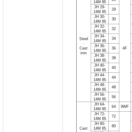
14M 85
JH 29-
29
14M 85
JH 30-
30
14M 85
JH 32-
32
14M 85
JH 34-
34
Steel
14M 85
·
JH 36-
Cast
36
4F
14M 85
iron
JH 38-
38
14M 85
JH 40-
40
14M 85
JH 44-
44
14M 85
JH 48-
48
14M 85
JH 56-
56
14M 85
JH 64-
64
9WF
14M 85
JH 72-
72
14M 85
JH 80-
80
Cast
14M 85