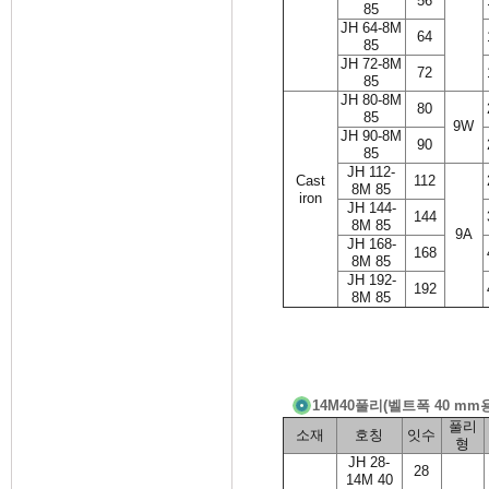
56
85
JH 64-8M
64
85
JH 72-8M
72
85
JH 80-8M
80
85
9W
JH 90-8M
90
85
JH 112-
Cast
112
8M 85
iron
JH 144-
144
8M 85
9A
JH 168-
168
8M 85
JH 192-
192
8M 85
14M40풀리(벨트폭 40 mm
풀리
소재
호칭
잇수
형
JH 28-
28
14M 40