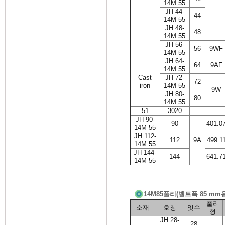
14M 55
JH 44-
44
14M 55
JH 48-
48
14M 55
JH 56-
56
9WF
14M 55
JH 64-
64
9AF
14M 55
Cast
JH 72-
72
iron
14M 55
9W
JH 80-
80
14M 55
51
3020
JH 90-
90
401.0
14M 55
JH 112-
112
9A
499.1
14M 55
JH 144-
144
641.7
14M 55
14M85풀리(벨트폭 85 mm
풀리
소재
호칭
잇수
형
JH 28-
28