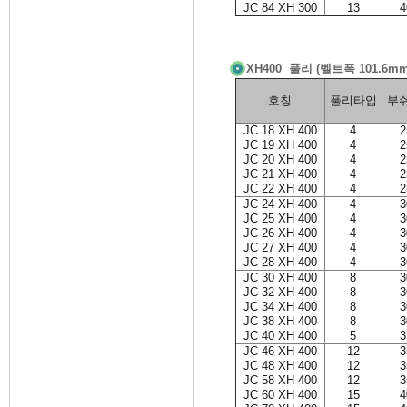
JC 84 XH 300
13
4
XH400 풀리 (벨트폭 101.6m
호칭
풀리타입
부
JC 18 XH 400
4
2
JC 19 XH 400
4
2
JC 20 XH 400
4
2
JC 21 XH 400
4
2
JC 22 XH 400
4
2
JC 24 XH 400
4
3
JC 25 XH 400
4
3
JC 26 XH 400
4
3
JC 27 XH 400
4
3
JC 28 XH 400
4
3
JC 30 XH 400
8
3
JC 32 XH 400
8
3
JC 34 XH 400
8
3
JC 38 XH 400
8
3
JC 40 XH 400
5
3
JC 46 XH 400
12
3
JC 48 XH 400
12
3
JC 58 XH 400
12
3
JC 60 XH 400
15
4