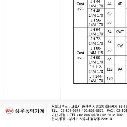
JH 44-
Cast
44
4F
14M 170
iron
JH 48-
48
14M 170
JH 56-
56
14M 170
JH 64-
64
9WF
14M 170
JH 72-
72
14M 170
9W
JH 80-
80
Cast
14M 115
iron
JH 90-
90
14M 170
JH 112-
112
9A
14M 170
JH 144-
170
14M 170