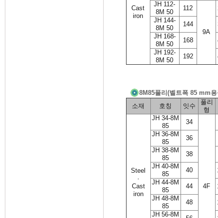
JH 112-
Cast
112
8M 50
iron
JH 144-
144
8M 50
9A
JH 168-
168
8M 50
JH 192-
192
8M 50
8M85풀리(벨트폭 85 mm용
풀리
소재
호칭
잇수
형
JH 34-8M
34
85
JH 36-8M
36
85
JH 38-8M
38
85
JH 40-8M
40
Steel
85
·
JH 44-8M
Cast
44
4F
85
iron
JH 48-8M
48
85
JH 56-8M