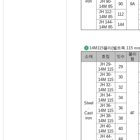
iron
JH 90-
90
9A
14M 85
JH 112-
112
14M 85
JH 144-
144
14M 85
14M115풀리(벨트폭 115 
풀리
소재
호칭
잇수
형
JH 29-
29
14M 115
JH 30-
30
14M 115
JH 32-
32
14M 115
JH 34-
34
14M 115
Steel
JH 36-
·
36
14M 115
Cast
4F
JH 38-
iron
38
14M 115
JH 40-
40
14M 115
JH 44-
44