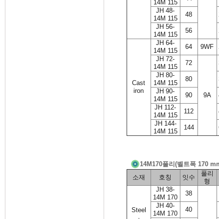
14M 115
JH 48-
48
14M 115
JH 56-
56
14M 115
JH 64-
64
9WF
14M 115
JH 72-
72
14M 115
JH 80-
80
Cast
14M 115
iron
JH 90-
90
9A
14M 115
JH 112-
112
14M 115
JH 144-
144
14M 115
14M170풀리(벨트폭 170 
풀리
소재
호칭
잇수
형
JH 38-
38
14M 170
JH 40-
40
Steel
14M 170
·