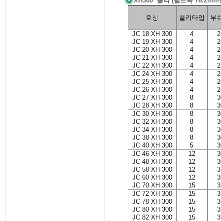
XH300 풀리 (벨트폭 76.2mm
호칭
풀리타입
부
JC 18 XH 300
4
2
JC 19 XH 300
4
2
JC 20 XH 300
4
2
JC 21 XH 300
4
2
JC 22 XH 300
4
2
JC 24 XH 300
4
2
JC 25 XH 300
4
2
JC 26 XH 300
4
2
JC 27 XH 300
8
3
JC 28 XH 300
8
3
JC 30 XH 300
8
3
JC 32 XH 300
8
3
JC 34 XH 300
8
3
JC 38 XH 300
8
3
JC 40 XH 300
5
3
JC 46 XH 300
12
3
JC 48 XH 300
12
3
JC 58 XH 300
12
3
JC 60 XH 300
12
3
JC 70 XH 300
15
3
JC 72 XH 300
15
3
JC 78 XH 300
15
3
JC 80 XH 300
15
3
JC 82 XH 300
15
3