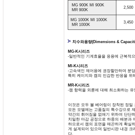
MG 900K MI 900K
2,500
MR 900K
MG 1000K MI 1000K
3,450
MR 1000K
치수와용량(Dimensions & Capaciti
MG-K시리즈
-일반적인 기계효율을 응용에 근복적으
MI-K시리즈
-고속색인 제어용에 권장할만하며 분당
특히 케이지와 캠의 민감한 반응을 위
MR-K시리즈
-캠 항력을 외륜에 대해 최소화하는 유
이것은 모두 볼 베어링이 장착된 정밀
모든 모델에는 고품질의 특수강으로 
약간의 휘어짐을 없애기 위하여 단단하
치밀한 마감 공정으로 하중의 배분과 마
하므로서 캠의 표면을 매끈하게 확실히
게 설계되어 있으며 일반시판 내경 크
다.