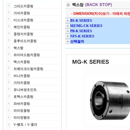
- DIMENSION(치수)보기 - 아래의 
BS-K SERIES
MZ/MG-CK SERIES
PB-K SERIES
NFS-K SERIES
선택절차