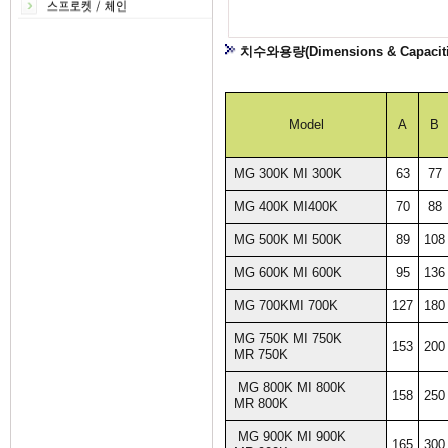
치수와용량(Dimensions & Capaciti
Model
A
B
MG 300K MI 300K
63
77
MG 400K MI400K
70
88
MG 500K MI 500K
89
108
MG 600K MI 600K
95
136
MG 700KMI 700K
127
180
MG 750K MI 750K
153
200
MR 750K
MG 800K MI 800K
158
250
MR 800K
MG 900K MI 900K
165
300